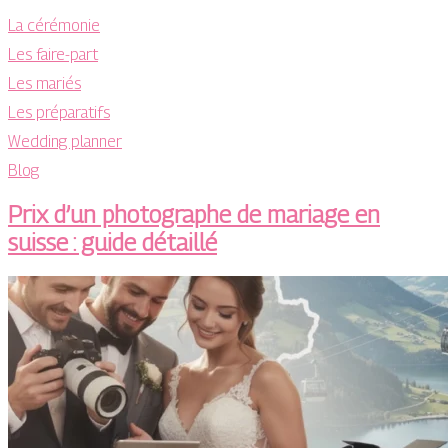
La cérémonie
Les faire-part
Les mariés
Les préparatifs
Wedding planner
Blog
Prix d’un photographe de mariage en
suisse : guide détaillé