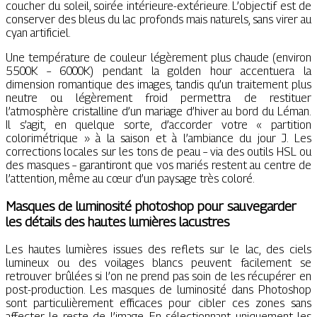
coucher du soleil, soirée intérieure-extérieure. L’objectif est de
conserver des bleus du lac profonds mais naturels, sans virer au
cyan artificiel.
Une température de couleur légèrement plus chaude (environ
5500K – 6000K) pendant la golden hour accentuera la
dimension romantique des images, tandis qu’un traitement plus
neutre ou légèrement froid permettra de restituer
l’atmosphère cristalline d’un mariage d’hiver au bord du Léman.
Il s’agit, en quelque sorte, d’accorder votre « partition
colorimétrique » à la saison et à l’ambiance du jour J. Les
corrections locales sur les tons de peau – via des outils HSL ou
des masques – garantiront que vos mariés restent au centre de
l’attention, même au cœur d’un paysage très coloré.
Masques de luminosité photoshop pour sauvegarder
les détails des hautes lumières lacustres
Les hautes lumières issues des reflets sur le lac, des ciels
lumineux ou des voilages blancs peuvent facilement se
retrouver brûlées si l’on ne prend pas soin de les récupérer en
post-production. Les masques de luminosité dans Photoshop
sont particulièrement efficaces pour cibler ces zones sans
affecter le reste de l’image. En sélectionnant uniquement les